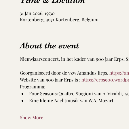
Time & Location
31 Jan 2026, 19:30
Kortenberg, 3071 Kortenberg, Belgium
About the event
Nieuwjaarsconcert, in het kader van 900 jaar Erps.
Georganiseerd door de vzw Amandus Erps. 
https://
Website van 900 jaar Erps is : 
https://erps900.wordp
Programma: 
Four Seasons/Quattro Stagioni van A. Vivaldi,  so
Eine Kleine Nachtmusik van W.A. Mozart
Show More