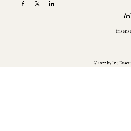
Ir
irisen
©2022 by Iris Ensem