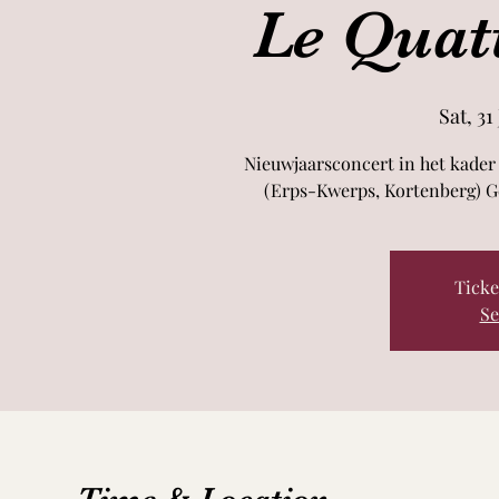
Le Quat
Sat, 31
Nieuwjaarsconcert in het kader
(Erps-Kwerps, Kortenberg) G
Ticke
Se